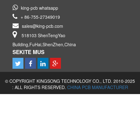
king-pcb whatsapp
+ 86-755-27349019
sales@king-pcb.com
518103 ShenTengYao
Building,FuHai,ShenZhen,China
SEKITE MUS
© COPYRIGHT KINGSONG TECHNOLOGY CO., LTD. 2010-2025
: ALL RIGHTS RESERVED.
CHINA PCB MANUFACTURER