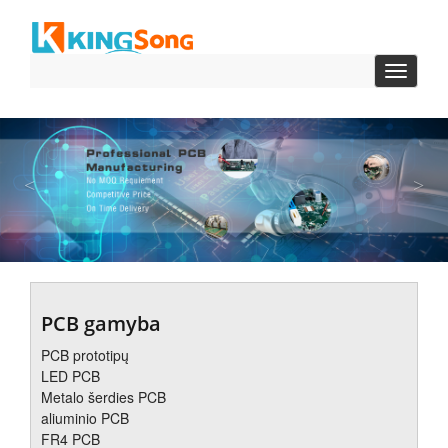
Perjung
navigac
ankstesnis
Kit
PCB gamyba
PCB prototipų
LED PCB
Metalo šerdies PCB
aliuminio PCB
FR4 PCB