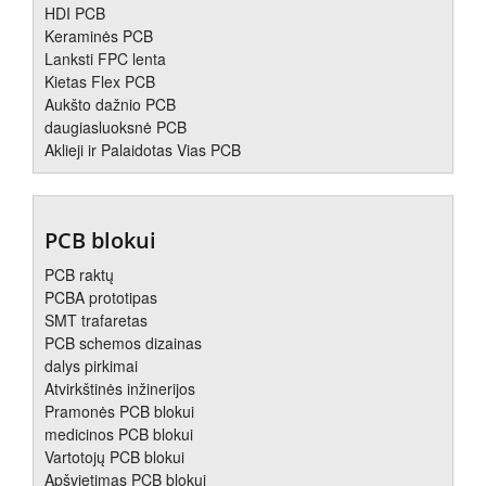
HDI PCB
Keraminės PCB
Lanksti FPC lenta
Kietas Flex PCB
Aukšto dažnio PCB
daugiasluoksnė PCB
Aklieji ir Palaidotas Vias PCB
PCB blokui
PCB raktų
PCBA prototipas
SMT trafaretas
PCB schemos dizainas
dalys pirkimai
Atvirkštinės inžinerijos
Pramonės PCB blokui
medicinos PCB blokui
Vartotojų PCB blokui
Apšvietimas PCB blokui