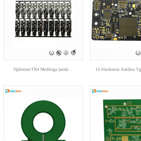
Išplėstinė FR4 Medžiaga juoda ...
14 Sluoksniai Aukštos Tg 