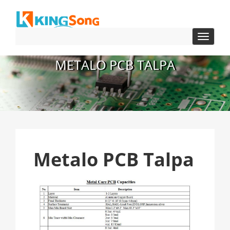
Perjung
navigac
METALO PCB TALPA
Metalo PCB Talpa