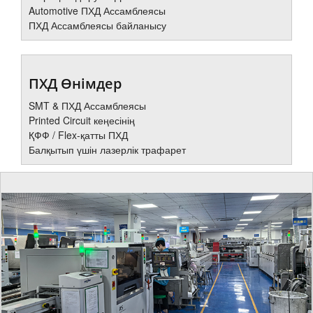
Automotive ПХД Ассамблеясы
ПХД Ассамблеясы байланысу
ПХД Өнімдер
SMT & ПХД Ассамблеясы
Printed Circuit кеңесінің
ҚФФ / Flex-қатты ПХД
Балқытып үшін лазерлік трафарет