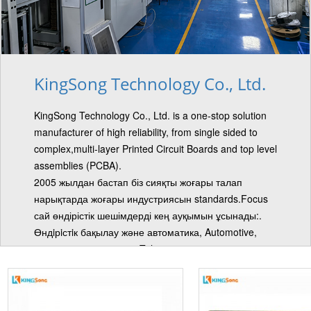
KingSong Technology Co., Ltd.
KingSong Technology Co., Ltd. is a one-stop solution
manufacturer of high reliability, from single sided to
complex,multi-layer Printed Circuit Boards and top level
assemblies (PCBA).
2005 жылдан бастап біз сияқты жоғары талап
нарықтарда жоғары индустриясын standards.Focus
сай өндірістік шешімдерді кең ауқымын ұсынады:.
Өндiрiстiк бақылау және автоматика, Automotive,
тұтыну, Медициналық, Telecom және одан ......