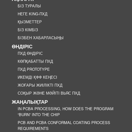
БІЗ ТУРАЛЫ
НЕГЕ KING-ПХД
ҚЫЗМЕТТЕР
БІЗ КІМБІЗ
БІЗБЕН ХАБАРЛАСЫҢЫ
ӨНДІРІС
ПХД ӨНДІРІС
КӨПҚАБАТТЫ ПХД
ПХД PROTOTYPE
ИКЕМДІ ҚФФ КЕҢЕСІ
ЖОҒАРЫ ЖИІЛІКТІ ПХД
СОҚЫР ЖӘНЕ МӘЙІТІ ВЬЯС ПХД
ЖАҢАЛЫҚТАР
IN PCBA PROCESSING, HOW DOES THE PROGRAM
“BURN” INTO THE CHIP
PCB AND PCBA CONFORMAL COATING PROCESS
REQUIREMENTS