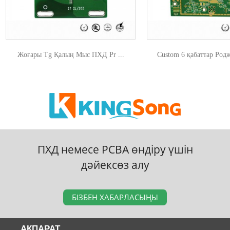
Жоғары Tg Қалың Мыс ПХД Pr ...
Custom 6 қабаттар Родж
ПХД немесе PCBA өндіру үшін
дәйексөз алу
БІЗБЕН ХАБАРЛАСЫҢЫ
АҚПАРАТ