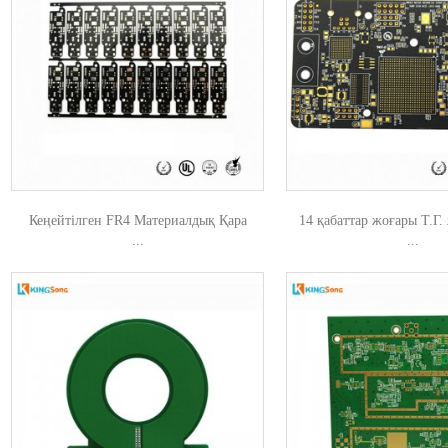
Кеңейтілген FR4 Материалдық Қара
14 қабаттар жоғары Т.Г
...
...