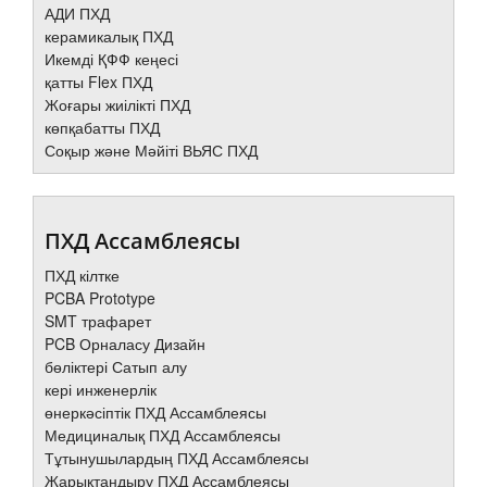
АДИ ПХД
керамикалық ПХД
Икемді ҚФФ кеңесі
қатты Flex ПХД
Жоғары жиілікті ПХД
көпқабатты ПХД
Соқыр және Мәйіті ВЬЯС ПХД
ПХД Ассамблеясы
ПХД кілтке
PCBA Prototype
SMT трафарет
PCB Орналасу Дизайн
бөліктері Сатып алу
кері инженерлік
өнеркәсіптік ПХД Ассамблеясы
Медициналық ПХД Ассамблеясы
Тұтынушылардың ПХД Ассамблеясы
Жарықтандыру ПХД Ассамблеясы