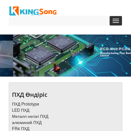
Toggle
навига
алдыңғы
Кел
ПХД Өндіріс
ПХД Prototype
LED ПХД
Металл негізгі ПХД
алюминий ПХД
FR4 ПХД