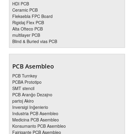
HDI PCB
Ceramic PCB
Fleksebla FPC Board
Rigidaj Flex PCB
Alta Ofteco PCB
multilayer PCB
Blind & Buried vias PCB
PCB Asembleo
PCB Turnkey
PCBA Prototipo
SMT stencil
PCB Aranĝo Dezajno
partoj Akiro
Inversigi Inĝenierio
Industria PCB Asembleo
Medicina PCB Asembleo
Konsumanto PCB Asembleo
Fajrigante PCB Asembleo