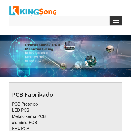
Baskuli
naviga
antaŭa
sek
PCB Fabrikado
PCB Prototipo
LED PCB
Metalo kerna PCB
aluminio PCB
FR4 PCB