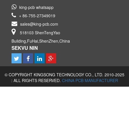
king-pcb whatsapp
+ 86-755-27349019
sales@king-pcb.com
518103 ShenTengYao
Building,FuHai,ShenZhen,China
SEKVU NIN
© COPYRIGHT KINGSONG TECHNOLOGY CO., LTD. 2010-2025
: ALL RIGHTS RESERVED.
CHINA PCB MANUFACTURER