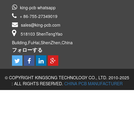
king-pcb whatsapp
+ 86-755-27349019
sales@king-pcb.com
518103 ShenTengYao
Building,FuHai,ShenZhen,China
フォローする
© COPYRIGHT KINGSONG TECHNOLOGY CO., LTD. 2010-2025
: ALL RIGHTS RESERVED.
CHINA PCB MANUFACTURER