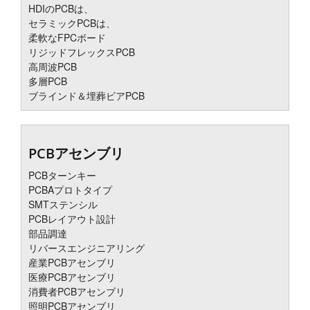
HDIのPCBは、
セラミックPCBは、
柔軟なFPCボード
リジッドフレックスPCB
高周波PCB
多層PCB
ブラインド＆埋葬ビアPCB
PCBアセンブリ
PCBターンキー
PCBAプロトタイプ
SMTステンシル
PCBレイアウト設計
部品調達
リバースエンジニアリング
産業PCBアセンブリ
医療PCBアセンブリ
消費者PCBアセンブリ
照明PCBアセンブリ