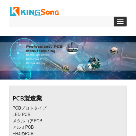
ト
グ
ル
前
次
ナ
ビ
ゲ
ー
シ
ョ
ン
PCB製造業
PCBプロトタイプ
LED PCB
メタルコアPCB
アルミPCB
FR4のPCB