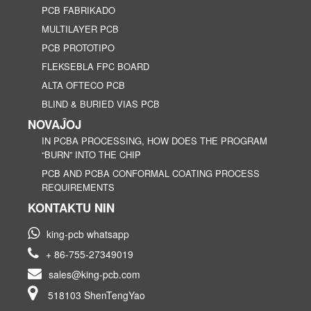
PCB FABRIKADO
MULTILAYER PCB
PCB PROTOTIPO
FLEKSEBLA FPC BOARD
ALTA OFTECO PCB
BLIND & BURIED VIAS PCB
NOVAĴOJ
IN PCBA PROCESSING, HOW DOES THE PROGRAM
“BURN” INTO THE CHIP
PCB AND PCBA CONFORMAL COATING PROCESS
REQUIREMENTS
KONTAKTU NIN
king-pcb whatsapp
+ 86-755-27349019
sales@king-pcb.com
518103 ShenTengYao