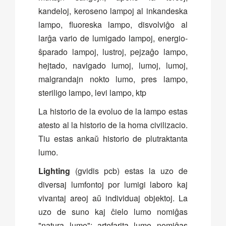
kandeloj, keroseno lampoj al inkandeska
lampo, fluoreska lampo, disvolviĝo al
larĝa vario de lumigado lampoj, energio-
ŝparado lampoj, lustroj, pejzaĝo lampo,
hejtado, navigado lumoj, lumoj, lumoj,
malgrandajn nokto lumo, pres lampo,
steriligo lampo, levi lampo, ktp
La historio de la evoluo de la lampo estas
atesto al la historio de la homa civilizacio.
Tiu estas ankaŭ historio de plutraktanta
lumo.
Lighting
(gvidis pcb) estas la uzo de
diversaj lumfontoj por lumigi laboro kaj
vivantaj areoj aŭ individuaj objektoj. La
uzo de suno kaj ĉielo lumo nomiĝas
"natura lumo"; artefarita lumo nomiĝas