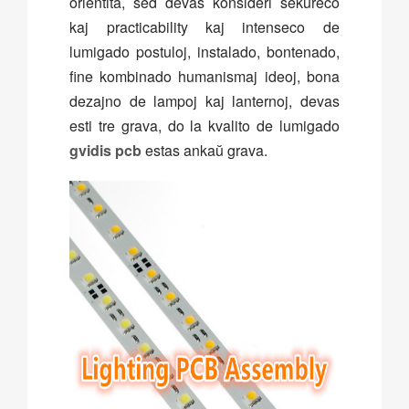
orientita, sed devas konsideri sekureco
kaj practicability kaj intenseco de
lumigado postuloj, instalado, bontenado,
fine kombinado humanismaj ideoj, bona
dezajno de lampoj kaj lanternoj, devas
esti tre grava, do la kvalito de lumigado
gvidis pcb
estas ankaŭ grava.