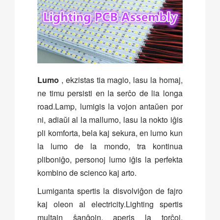
Lumo
, ekzistas tia magio, lasu la homaj,
ne timu persisti en la serĉo de lia longa
road.Lamp, lumigis la vojon antaŭen por
ni, adiaŭi al la mallumo, lasu la nokto iĝis
pli komforta, bela kaj sekura, en lumo kun
la lumo de la mondo, tra kontinua
pliboniĝo, personoj lumo iĝis la perfekta
kombino de scienco kaj arto.
Lumiganta spertis la disvolviĝon de fajro
kaj oleon al electricity.Lighting spertis
multajn ŝanĝojn, aperis la torĉoj,