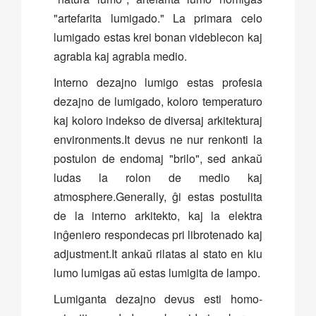
"artefarita lumigado." La primara celo
lumigado estas krei bonan videblecon kaj
agrabla kaj agrabla medio.
Interno dezajno lumigo estas profesia
dezajno de lumigado, koloro temperaturo
kaj koloro indekso de diversaj arkitekturaj
environments.It devus ne nur renkonti la
postulon de endomaj "brilo", sed ankaŭ
ludas la rolon de medio kaj
atmosphere.Generally, ĝi estas postulita
de la interno arkitekto, kaj la elektra
inĝeniero respondecas pri librotenado kaj
adjustment.It ankaŭ rilatas al stato en kiu
lumo lumigas aŭ estas lumigita de lampo.
Lumiganta dezajno devus esti homo-