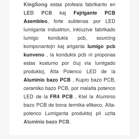
KingSong
estas profesia fabrikanto en
LED PCB
kaj
Fajrigante PCB
Asembleo
, forte subtenas por LED
lumiganta industrion, inkluzive fabrikado
lumigo kondukis pcb, sourcing
komponantojn kaj ariganta
lumigo pcb
kunveno
, la kondukis pcb ni proponas
estas kostumo por ĉiuj via lumigado
produktoj, Alta Potenco LED de la
Aluminio bazo PCB
, Kupro bazo PCB,
ceramiko bazo PCB, por malalta potenco
LED de la
FR4 PCB
, Kiel la Aluminio
bazo PCB de bona termika efikeco, Alta-
potenco Lumiganta produktoj pli uzita
Aluminio bazo PCB
.