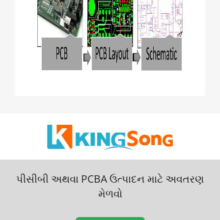
પીસીબી અથવા PCBA ઉત્પાદન માટે અવતરણ
મેળવો