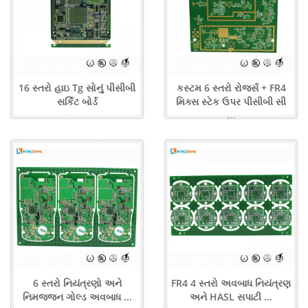
16 સ્તરો હાઇ Tg સોનું પીસીબી
કસ્ટમ 6 સ્તરો રોજર્સ + FR4
સર્કિટ બોર્ડ
મિક્સ સ્ટેક ઉપર પીસીબી સી
...
6 સ્તરો નિયંત્રણો અને
FR4 4 સ્તરો અવબાધ નિયંત્રણ
નિમજ્જન ગોલ્ડ અવબાધ ...
અને HASL સપાટી ...