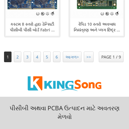
કસ્ટમ 8 સ્તરો હાઇ ડેન્સિટી
રેપિડ 10 સ્તરો અવબાધ
પીસીબી પીસી બોર્ડ Fabri ...
નિયંત્રણ અને પ્લગ છિદ્ર ...
1
2
3
4
5
6
આગળ>
>>
PAGE 1 / 9
પીસીબી અથવા PCBA ઉત્પાદન માટે અવતરણ
મેળવો