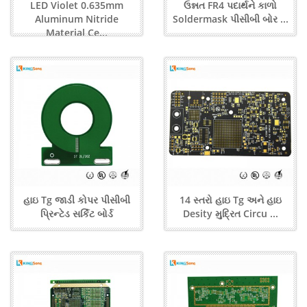
LED Violet 0.635mm
ઉન્નત FR4 પદાર્થને કાળો
Aluminum Nitride
Soldermask પીસીબી બોર ...
Material Ce...
હાઇ Tg જાડી કોપર પીસીબી
14 સ્તરો હાઇ Tg અને હાઇ
પ્રિન્ટેડ સર્કિટ બોર્ડ
Desity મુદ્રિત Circu ...