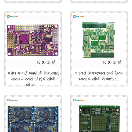
પર્પલ કલાઈ જાણીતી મિશ્રધાતુ
4 સ્તરો નિમજ્જન સાથે ઉચ્ચ
માસ્ક 4 સ્તરો સોનું પીસીબી
ઘનતા પીસીબી લેઆઉટ ...
બોઆ ...