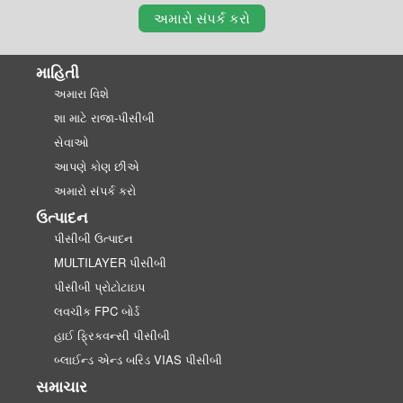
અમારો સંપર્ક કરો
માહિતી
અમારા વિશે
શા માટે રાજા-પીસીબી
સેવાઓ
આપણે કોણ છીએ
અમારો સંપર્ક કરો
ઉત્પાદન
પીસીબી ઉત્પાદન
MULTILAYER પીસીબી
પીસીબી પ્રોટોટાઇપ
લવચીક FPC બોર્ડ
હાઈ ફ્રિકવન્સી પીસીબી
બ્લાઈન્ડ એન્ડ બરિડ VIAS પીસીબી
સમાચાર