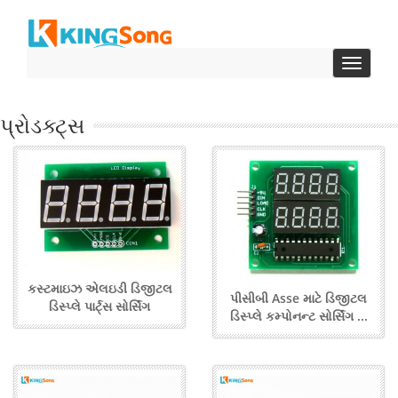
ટૉગલ
સંશોધક
પ્રોડક્ટ્સ
કસ્ટમાઇઝ એલઇડી ડિજીટલ
પીસીબી Asse માટે ડિજીટલ
ડિસ્પ્લે પાર્ટ્સ સોર્સિંગ
ડિસ્પ્લે કમ્પોનન્ટ સોર્સિંગ ...