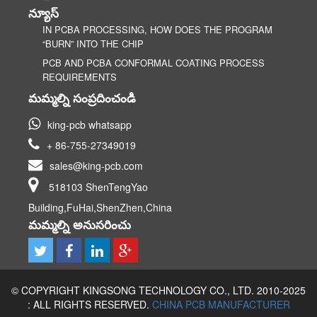
న్యూస్
IN PCBA PROCESSING, HOW DOES THE PROGRAM
“BURN” INTO THE CHIP
PCB AND PCBA CONFORMAL COATING PROCESS
REQUIREMENTS
మమ్మల్ని సంప్రదించండి
king-pcb whatsapp
+ 86-755-27349019
sales@king-pcb.com
518103 ShenTengYao
Building,FuHai,ShenZhen,China
మమ్మల్ని అనుసరించు
© COPYRIGHT KINGSONG TECHNOLOGY CO., LTD. 2010-2025
: ALL RIGHTS RESERVED.
CHINA PCB MANUFACTURER