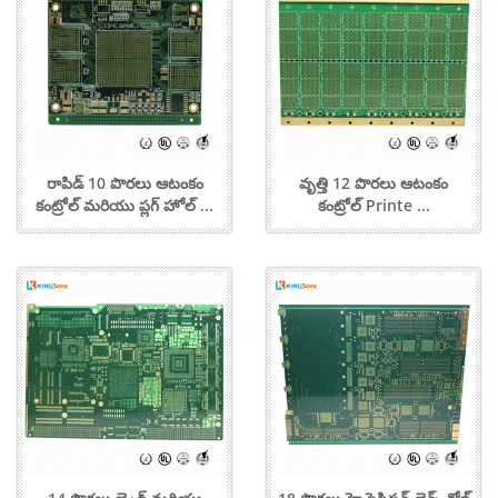
రాపిడ్ 10 పొరలు ఆటంకం
వృత్తి 12 పొరలు ఆటంకం
కంట్రోల్ మరియు ప్లగ్ హోల్ ...
కంట్రోల్ Printe ...