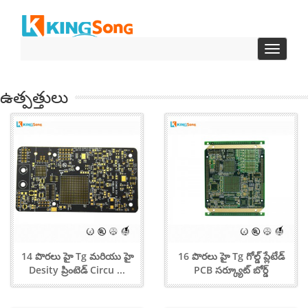
టోగుల్
పేజీకి
సంబంధిం
లింకులు
ఉత్పత్తులు
14 పొరలు హై Tg మరియు హై
16 పొరలు హై Tg గోల్డ్ ప్లేటేడ్
Desity ప్రింటెడ్ Circu ...
PCB సర్క్యూట్ బోర్డ్