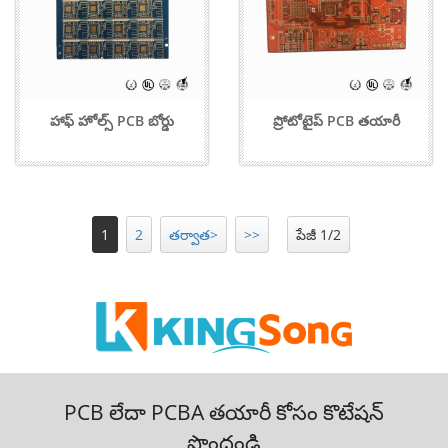
హాఫ్ హోల్స్ PCB బోర్డు
ప్రోటోటైప్ PCB తయారీ
1
2
తర్వాత>
>>
పేజీ 1/2
PCB లేదా PCBA తయారీ కోసం కొటేషన్
పొందండి