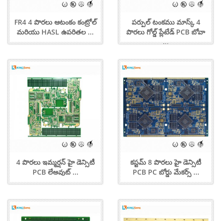
FR4 4 పొరలు ఆటంకం కంట్రోల్
పర్పుల్ టంకము మాస్క్ 4
మరియు HASL ఉపరితల ...
పొరలు గోల్డ్ ప్లేటేడ్ PCB బోవా
...
4 పొరలు ఇమ్మర్షన్ హై డెన్సిటీ
కస్టమ్ 8 పొరలు హై డెన్సిటీ
PCB లేఅవుట్ ...
PCB PC బోర్డు మేకర్స్ ...