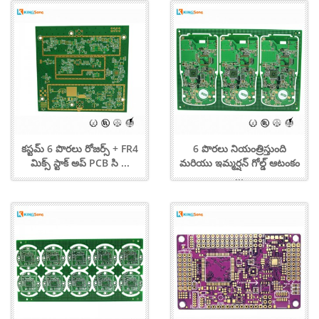
కస్టమ్ 6 పొరలు రోజర్స్ + FR4
6 పొరలు నియంత్రిస్తుంది
మిక్స్ స్టాక్ అప్ PCB సి ...
మరియు ఇమ్మర్షన్ గోల్డ్ ఆటంకం
...