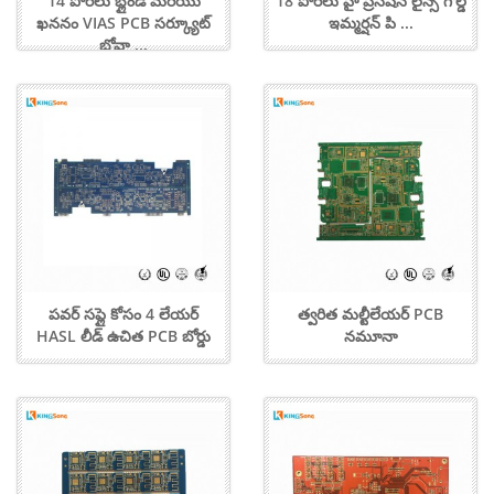
14 పొరలు బ్లైండ్ మరియు
18 పొరలు హై ప్రెసిషన్ లైన్స్ గోల్డ్
ఖననం VIAS PCB సర్క్యూట్
ఇమ్మర్షన్ పి ...
బోవా ...
పవర్ సప్లై కోసం 4 లేయర్
త్వరిత మల్టీలేయర్ PCB
HASL లీడ్ ఉచిత PCB బోర్డు
నమూనా