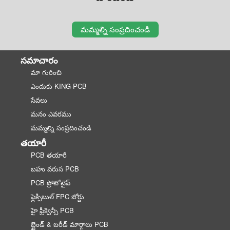
మమ్మల్ని సంప్రదించండి
సమాచారం
మా గురించి
ఎందుకు KING-PCB
సేవలు
మనం ఎవరము
మమ్మల్ని సంప్రదించండి
తయారీ
PCB తయారీ
బహు వరుస PCB
PCB ప్రోటోటైప్
ఫ్లెక్సిబుల్ FPC బోర్డు
హై ఫ్రీక్వెన్సీ PCB
బ్లైండ్ & బరీడ్ మార్గాలు PCB