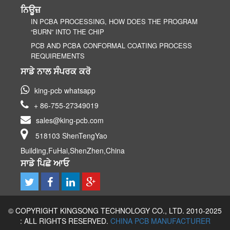
ਨਿਊਜ਼
IN PCBA PROCESSING, HOW DOES THE PROGRAM
“BURN” INTO THE CHIP
PCB AND PCBA CONFORMAL COATING PROCESS
REQUIREMENTS
ਸਾਡੇ ਨਾਲ ਸੰਪਰਕ ਕਰੋ
king-pcb whatsapp
+ 86-755-27349019
sales@king-pcb.com
518103 ShenTengYao
Building,FuHai,ShenZhen,China
ਸਾਡੇ ਪਿਛੇ ਆਓ
© COPYRIGHT KINGSONG TECHNOLOGY CO., LTD. 2010-2025
: ALL RIGHTS RESERVED.
CHINA PCB MANUFACTURER