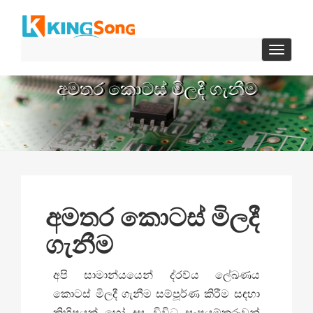
ටොගල්
කරන්න
සංචලන
අමතර කොටස් මිලදී ගැනීම
අමතර කොටස් මිලදී
ගැනීම
අපි සාමාන්යයෙන් ද්රව්ය ලේඛණය
කොටස් මිලදී ගැනීම සම්පූර්ණ කිරීම සඳහා
කිහිපයක් හෝ දස විවිධ සැපයුම්කරුවන්