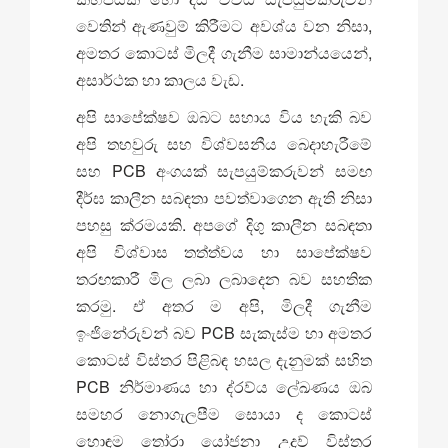
වෙතින් ඇණවුම් කිරීමට අවශ්ය වන නිසා,
අමතර කොටස් මිලදී ගැනීම සාමාන්යයෙන්,
අසාර්ථක හා කාලය වැඩ.
අපි සාපේක්ෂව ඔබට සහාය විය හැකි බව
අපි තහවුරු සහ විශ්වසනීය බෙදාහැරීමේ
සහ PCB අංගයක් සැපයුම්කරුවන් සමඟ
දීර්ඝ කාලීන සබඳතා පවත්වාගෙන ඇති නිසා
පහසු ක්රමයකි. අපගේ දිගු කාලීන සබඳතා
අපි විශ්වාස තත්ත්වය හා සාපේක්ෂව
තරඟකාරී මිල ලබා ලබාදෙන බව සහතික
කරමු. ඒ අතර ම අපි, මිලදී ගැනීම
ඉංජිනේරුවන් බව PCB සැකැස්ම හා අමතර
කොටස් විස්තර පිළිබඳ හසල දැනුමක් සහිත
PCB නිර්මාණය හා ද්රව්ය ලේඛණය ඔබ
සමහර නොගැලපීම සොයා ද කොටස්
හොඳම තෝරා යෝජනා උදව් විස්තර