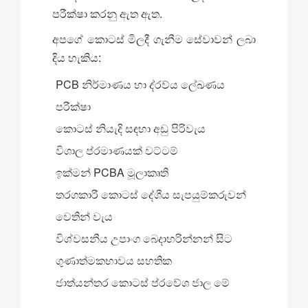
පරීක්ෂා කරනු ඇත ඇත.
අපගේ කොටස් මිලදී ගැනීම සේවාවන් ලබා
දිය හැකිය:
PCB නිර්මාණය හා ද්රව්ය ලේඛණය
පරීක්ෂා
කොටස් නියැදි සඳහා අඩු පිරිවැය
විශාල ප්රමාණයක් වට්ටම්
ඉක්මන් PCBA මූලාකෘති
තරගකාරී කොටස් දේශීය සැපයුම්කරුවන්
වෙතින් වැය
විශ්වසනීය උපාංග බෙදාහරින්නන් සිට
ගුණාත්මකභාවය සහතික
ජාත්යන්තර කොටස් ප්රවේශ ජාල මේ