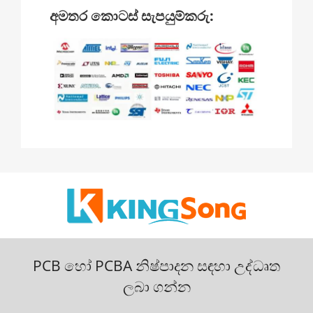
අමතර කොටස් සැපයුම්කරු:
PCB හෝ PCBA නිෂ්පාදන සඳහා උද්ධෘත
ලබා ගන්න