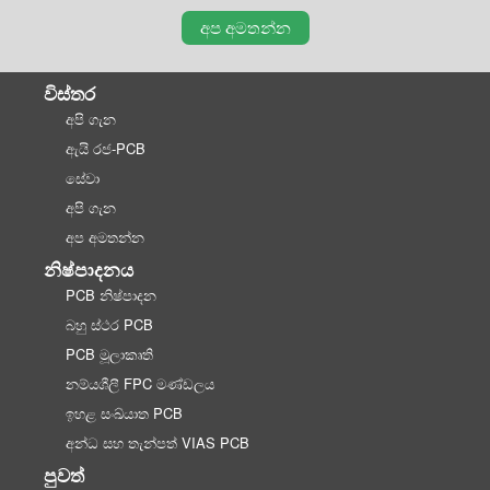
අප අමතන්න
විස්තර
අපි ගැන
ඇයි රජ-PCB
සේවා
අපි ගැන
අප අමතන්න
නිෂ්පාදනය
PCB නිෂ්පාදන
බහු ස්ථර PCB
PCB මූලාකෘති
නම්යශීලී FPC මණ්ඩලය
ඉහළ සංඛ්යාත PCB
අන්ධ සහ තැන්පත් VIAS PCB
පුවත්