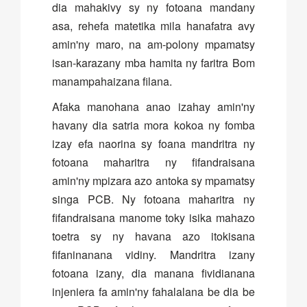
dia mahakivy sy ny fotoana mandany
asa, rehefa matetika mila hanafatra avy
amin'ny maro, na am-polony mpamatsy
isan-karazany mba hamita ny faritra Bom
manampahaizana filana.
Afaka manohana anao izahay amin'ny
havany dia satria mora kokoa ny fomba
izay efa naorina sy foana mandritra ny
fotoana maharitra ny fifandraisana
amin'ny mpizara azo antoka sy mpamatsy
singa PCB. Ny fotoana maharitra ny
fifandraisana manome toky isika mahazo
toetra sy ny havana azo itokisana
fifaninanana vidiny. Mandritra izany
fotoana izany, dia manana fividianana
injeniera fa amin'ny fahalalana be dia be