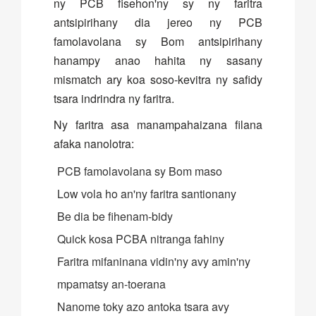
ny PCB fisehon'ny sy ny faritra
antsipirihany dia jereo ny PCB
famolavolana sy Bom antsipirihany
hanampy anao hahita ny sasany
mismatch ary koa soso-kevitra ny safidy
tsara indrindra ny faritra.
Ny faritra asa manampahaizana filana
afaka nanolotra:
PCB famolavolana sy Bom maso
Low vola ho an'ny faritra santionany
Be dia be fihenam-bidy
Quick kosa PCBA nitranga fahiny
Faritra mifaninana vidin'ny avy amin'ny
mpamatsy an-toerana
Nanome toky azo antoka tsara avy