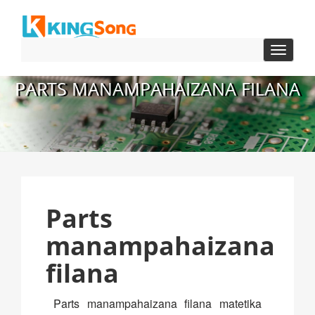
Toggle
Fikaroh
PARTS MANAMPAHAIZANA FILANA
Parts
manampahaizana
filana
Parts manampahaizana filana matetika