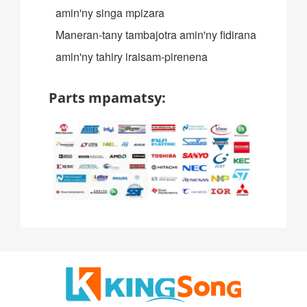
amin'ny singa mpizara
Maneran-tany tambajotra amin'ny fidirana
amin'ny tahiry iraisam-pirenena
Parts mpamatsy: