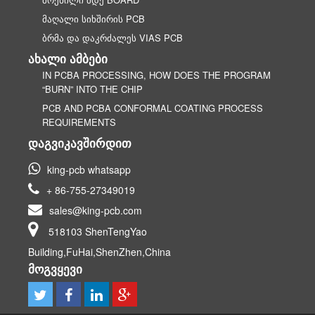
ᲛᲐᲦᲐᲚᲘ ᲡᲘᲮᲨᲘᲠᲘᲡ PCB
ᲑᲠᲛᲐ ᲓᲐ ᲓᲐᲙᲠᲫᲐᲚᲔᲡ VIAS PCB
ᲐᲮᲐᲚᲘ ᲐᲛᲑᲔᲑᲘ
IN PCBA PROCESSING, HOW DOES THE PROGRAM
“BURN” INTO THE CHIP
PCB AND PCBA CONFORMAL COATING PROCESS
REQUIREMENTS
ᲓᲐᲒᲕᲘᲙᲐᲕᲨᲘᲠᲓᲘᲗ
king-pcb whatsapp
+ 86-755-27349019
sales@king-pcb.com
518103 ShenTengYao
Building,FuHai,ShenZhen,China
ᲛᲝᲒᲕᲧᲔᲕᲘ