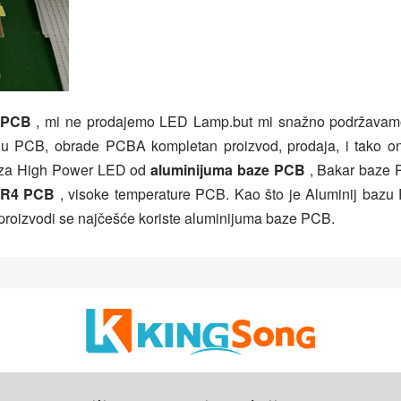
 PCB
, mi ne prodajemo LED Lamp.but mi snažno podržavam
odaju PCB, obrade PCBA kompletan proizvod, prodaja, i tako 
, za High Power LED od
aluminijuma baze PCB
, Bakar baze 
FR4 PCB
, visoke temperature PCB. Kao što je Aluminij baz
roizvodi se najčešće koriste aluminijuma baze PCB.