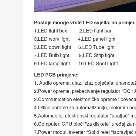
Postoje mnoge vrste LED svjetla, na primjer, 
1.LED light box 2.LED light bar
3.LED work light 4.LED panel light
5.LED down light 6.LED Tube light
7.LED Bulb light 8.LED Strip light
9.LED lamp light 10.LED Spot Light
LED PCB primjene:
1. Audio oprema: ulaz, izlaz pojačala, uravnote
2.Power opreme, prebacivanje regulator "DC / A
3.Communication elektroničke opreme : povećanje 
4.Office opreme za automatizaciju, motornih pog
5.Automobile, elektronski regulator "upaljač" moć
6.Computer: CPU ploči "za diskete" uređaj za n
7.Power modul, inverter "Solid relej "ispravljač 