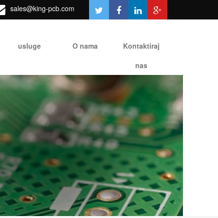
sales@king-pcb.com
usluge
O nama
Kontaktiraj
nas