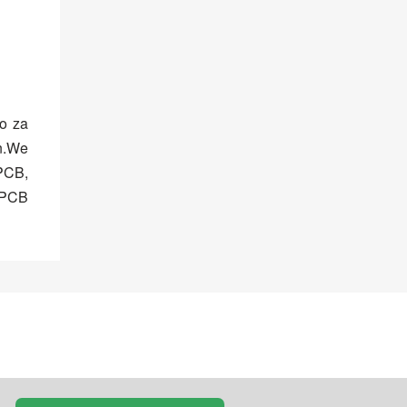
o za
on.We
PCB,
u PCB