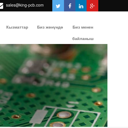
sales@king-pcb.com
Кызматтар
Биз жөнүндө
Биз менен
байланыш