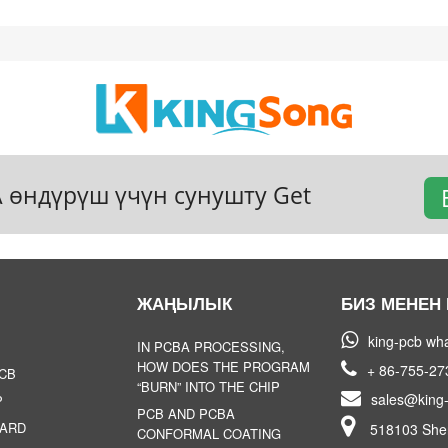
 өндүрүш үчүн сунушту Get
ЖАҢЫЛЫК
БИЗ МЕНЕН
king-pcb wh
IN PCBA PROCESSING,
HOW DOES THE PROGRAM
+ 86-755-2
CB
“BURN” INTO THE CHIP
sales@king
Р
PCB AND PCBA
OARD
518103 She
CONFORMAL COATING