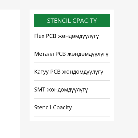
STENCIL CPACITY
Flex PCB жөндөмдүүлүгү
Металл PCB жөндөмдүүлүгү
Катуу PCB жөндөмдүүлүгү
SMT жөндөмдүүлүгү
Stencil Cpacity