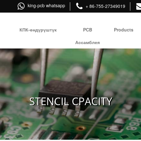
king-pcb whatsapp
+ 86-755-27349019
КПК-өндүрүштүк
PCB
Products
Ассамблея
STENCIL CPACITY