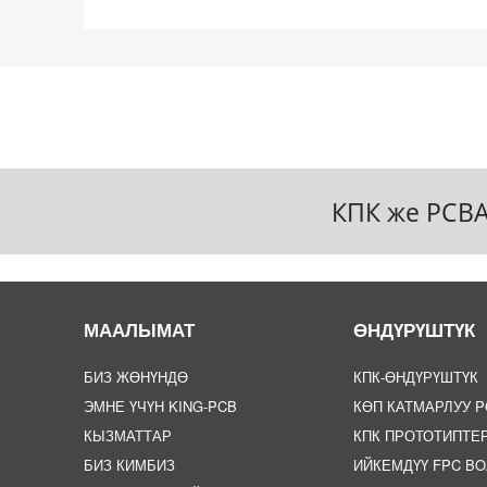
КПК же PCBA
МААЛЫМАТ
ӨНДҮРҮШТҮК
БИЗ ЖӨНҮНДӨ
КПК-ӨНДҮРҮШТҮК
ЭМНЕ ҮЧҮН KING-PCB
КӨП КАТМАРЛУУ P
КЫЗМАТТАР
КПК ПРОТОТИПТЕ
БИЗ КИМБИЗ
ИЙКЕМДҮҮ FPC B