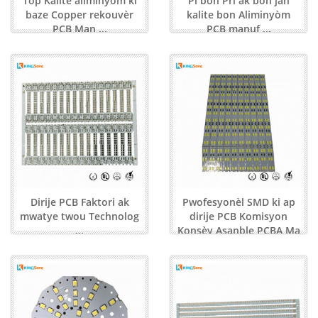
Top Kalite aliminyòm ki
Pi bon Pri ak bon jan
baze Copper rekouvèr
kalite bon Aliminyòm
PCB Man ...
PCB manuf ...
Dirije PCB Faktori ak
Pwofesyonèl SMD ki ap
mwatye twou Technolog
dirije PCB Komisyon
...
Konsèy Asanble PCBA Ma
...