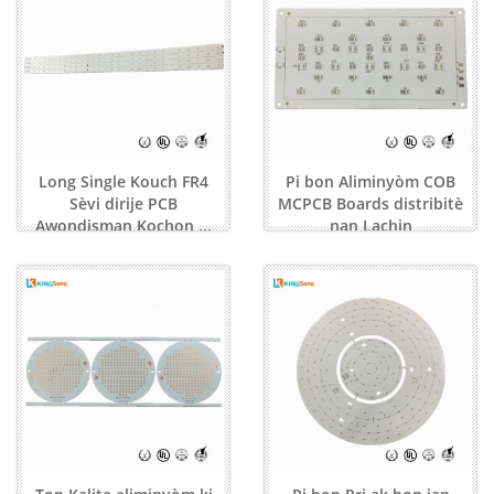
Long Single Kouch FR4
Pi bon Aliminyòm COB
Sèvi dirije PCB
MCPCB Boards distribitè
Awondisman Kochon ...
nan Lachin