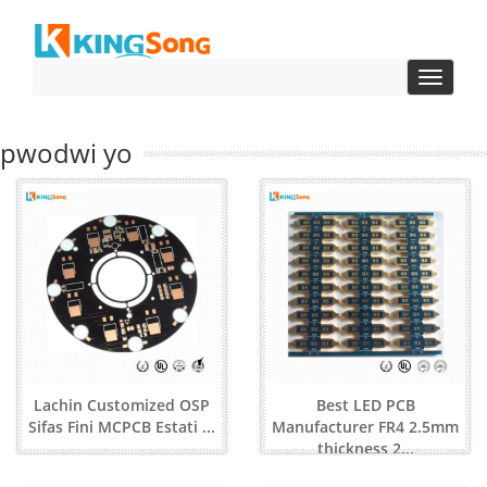
baskil
navigas
pwodwi yo
Lachin Customized OSP
Best LED PCB
Sifas Fini MCPCB Estati ...
Manufacturer FR4 2.5mm
thickness 2...