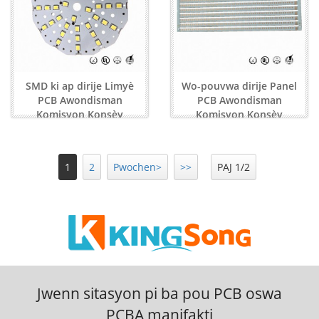
SMD ki ap dirije Limyè
Wo-pouvwa dirije Panel
PCB Awondisman
PCB Awondisman
Komisyon Konsèy
Komisyon Konsèy
Asanble
Manufact ...
1
2
Pwochen>
>>
PAJ 1/2
Jwenn sitasyon pi ba pou PCB oswa
PCBA manifakti