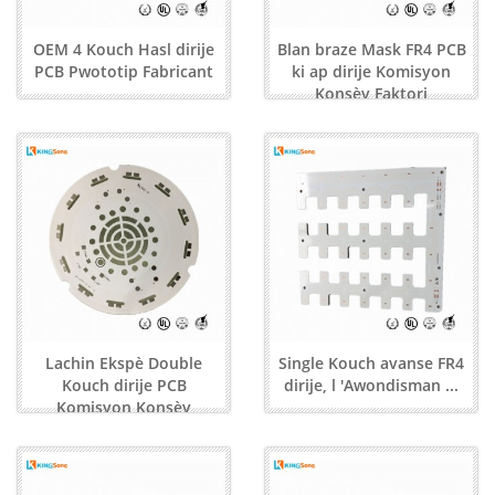
OEM 4 Kouch Hasl dirije
Blan braze Mask FR4 PCB
PCB Pwototip Fabricant
ki ap dirije Komisyon
Konsèy Faktori
Lachin Ekspè Double
Single Kouch avanse FR4
Kouch dirije PCB
dirije, l 'Awondisman ...
Komisyon Konsèy
fabrikan ...