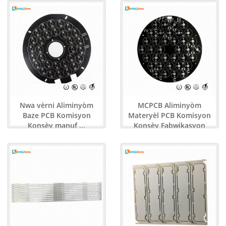
Nwa vèrni Aliminyòm
MCPCB Aliminyòm
Baze PCB Komisyon
Materyèl PCB Komisyon
Konsèy manuf ...
Konsèy Fabwikasyon